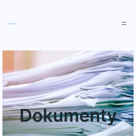
Przejdź
do
treści
Dokumenty