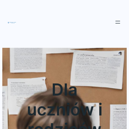
Przejdź
do
treści
Dla
uczniów i