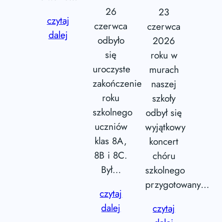
26
23
czytaj
czerwca
czerwca
dalej
odbyło
2026
się
roku w
uroczyste
murach
zakończenie
naszej
roku
szkoły
szkolnego
odbył się
uczniów
wyjątkowy
klas 8A,
koncert
8B i 8C.
chóru
Był…
szkolnego
przygotowany…
czytaj
dalej
czytaj