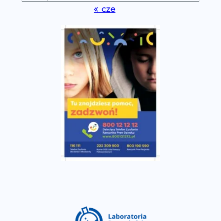
« cze