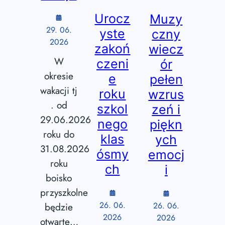
Urocz
Muzy
29. 06.
yste
czny
2026
zakoń
wiecz
W
czeni
ór
okresie
e
pełen
wakacji tj
roku
wzrus
. od
szkol
zeń i
29.06.2026
nego
piękn
roku do
klas
ych
31.08.2026
ósmy
emocj
roku
ch
i
boisko
przyszkolne
26. 06.
będzie
26. 06.
2026
2026
otwarte…